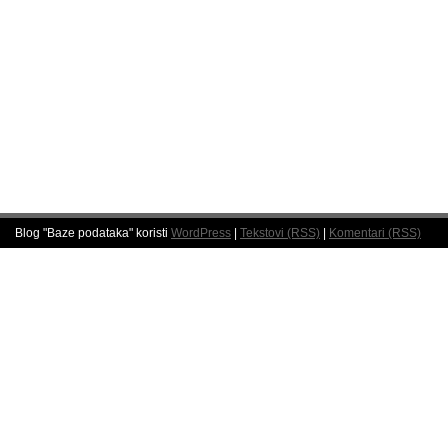
Blog "Baze podataka" koristi
WordPress
|
Tekstovi (RSS)
|
Komentari (RSS)