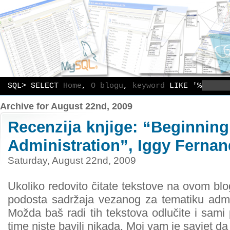
SQL> SELECT
Home
,
O blogu
,
keyword
LIKE '%
Archive for August 22nd, 2009
Recenzija knjige: “Beginnin
Administration”, Iggy Ferna
Saturday, August 22nd, 2009
Ukoliko redovito čitate tekstove na ovom blo
podosta sadržaja vezanog za tematiku admi
Možda baš radi tih tekstova odlučite i sami 
time niste bavili nikada. Moj vam je savjet da 