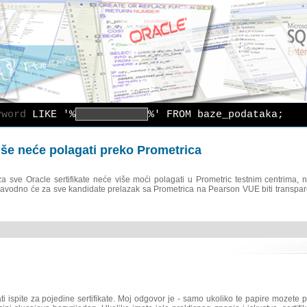
yword
LIKE '%
%' FROM baze_podataka;
 više neće polagati preko Prometrica
 za sve Oracle sertifikate neće više moći polagati u Prometric testnim centrima, 
vodno će za sve kandidate prelazak sa Prometrica na Pearson VUE biti transpar
ati ispite za pojedine sertifikate. Moj odgovor je - samo ukoliko te papire mozete po