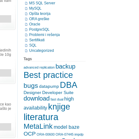
kat vam
MS SQL Server
MySQL
Opšta teorija
ORA greške
Oracle
PostgreSQL
Problemi i rešenja
Sertifikati
SQL
jedinih
Uncategorized
cle 10g
Tags
backup
advanced replication
Best practice
DBA
bugs
datapump
Designer
Developer Suite
download
high
fast dual
ice kao
knjige
availability
ašto je
literatura
MetaLink
model baze
OCP
ORA-00600
ORA-07445 impdp