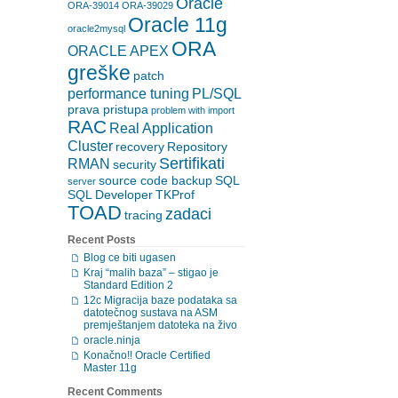
Oracle
ORA-39014
ORA-39029
Oracle 11g
oracle2mysql
ORA
ORACLE APEX
greške
patch
performance tuning
PL/SQL
prava pristupa
problem with import
RAC
Real Application
Cluster
recovery
Repository
Sertifikati
RMAN
security
source code backup
SQL
server
SQL Developer
TKProf
TOAD
zadaci
tracing
Recent Posts
Blog ce biti ugasen
Kraj “malih baza” – stigao je
Standard Edition 2
12c Migracija baze podataka sa
datotečnog sustava na ASM
premještanjem datoteka na živo
oracle.ninja
Konačno!! Oracle Certified
Master 11g
Recent Comments