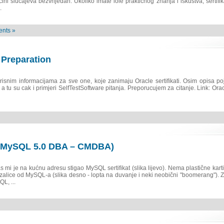
ini slucajeva bezvrijedan. Ukoliko imate iole prakticnog znanja i iskustva, sertifi
.
nts »
 Preparation
risnim informacijama za sve one, koje zanimaju Oracle sertifikati. Osim opisa po
 a tu su cak i primjeri SelfTestSoftware pitanja. Preporucujem za citanje. Link: Ora
ied MySQL 5.0 DBA – CMDBA)
mi je na kućnu adresu stigao MySQL sertifikat (slika lijevo). Nema plastične kart
zalice od MySQL-a (slika desno - lopta na duvanje i neki neobični "boomerang"). Z
L, ...