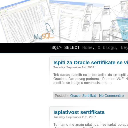
SQL> SELECT
Home
,
O blogu
,
ke
Ispiti za Oracle sertifikate se
Tuesday, September 1st, 2009
Tek danas naletih na informaciju, da se ispiti
Oracle našao novog partnera - Pearson VUE. Na
moći će se i dalje u novom sistemu ...
Posted in
Oracle
,
Sertifikati
|
No Comments »
Isplativost sertifikata
Tuesday, September 11th, 2007
Tu i tamo me znaju pitati, da li se isplati polag