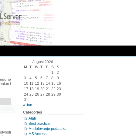
August 2026
M
T
W
T
F
S
S
1
2
3
4
5
6
7
8
9
nego je
10
11
12
13
14
15
16
entan i
17
18
19
20
21
22
23
24
25
26
27
28
29
30
31
« Jan
Categories
Alati
Best practice
Modelovanje podataka
tvrditi
MS Access