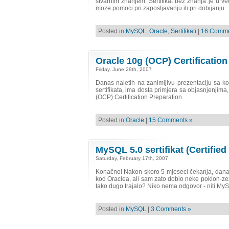
stvarnim znanjem. Sertifikat bez znanja je u vec
moze pomoci pri zaposljavanju ili pri dobijanju ..
Posted in
MySQL
,
Oracle
,
Sertifikati
|
16 Comme
Oracle 10g (OCP) Certification
Friday, June 29th, 2007
Danas naletih na zanimljivu prezentaciju sa ko
sertifikata, ima dosta primjera sa objasnjenjima,
(OCP) Certification Preparation
Posted in
Oracle
|
15 Comments »
MySQL 5.0 sertifikat (Certif
Saturday, February 17th, 2007
Konačno! Nakon skoro 5 mjeseci čekanja, danas 
kod Oraclea, ali sam zato dobio neke poklon-ze
tako dugo trajalo? Niko nema odgovor - niti MySQ
Posted in
MySQL
|
3 Comments »