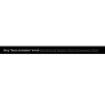
Blog "Baze podataka" koristi
WordPress
|
Tekstovi (RSS)
|
Komentari (RSS)