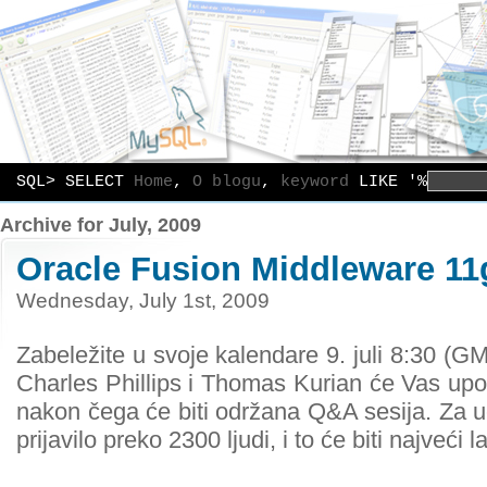
SQL> SELECT
Home
,
O blogu
,
keyword
LIKE '%
Archive for July, 2009
Oracle Fusion Middleware 11
Wednesday, July 1st, 2009
Zabeležite u svoje kalendare 9. juli 8:30 (
Charles Phillips i Thomas Kurian će Vas upo
nakon čega će biti održana Q&A sesija. Za
prijavilo preko 2300 ljudi, i to će biti najveći