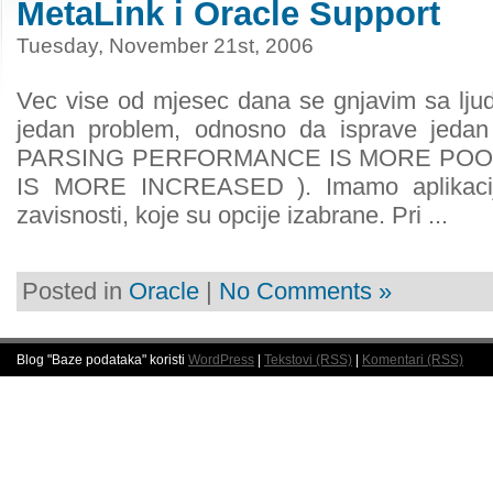
MetaLink i Oracle Support
Tuesday, November 21st, 2006
Vec vise od mjesec dana se gnjavim sa ljudi
jedan problem, odnosno da isprave jeda
PARSING PERFORMANCE IS MORE POOR
IS MORE INCREASED ). Imamo aplikaciju
zavisnosti, koje su opcije izabrane. Pri ...
Posted in
Oracle
|
No Comments »
Blog "Baze podataka" koristi
WordPress
|
Tekstovi (RSS)
|
Komentari (RSS)