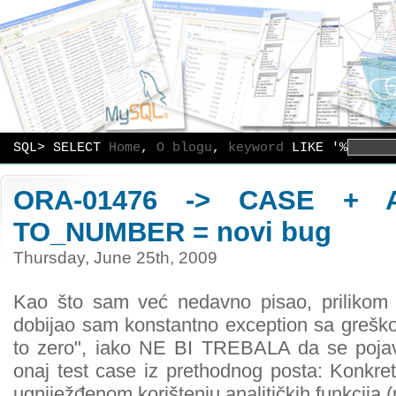
SQL> SELECT
Home
,
O blogu
,
keyword
LIKE '%
ORA-01476 -> CASE + An
TO_NUMBER = novi bug
Thursday, June 25th, 2009
Kao što sam već nedavno pisao, prilikom 
dobijao sam konstantno exception sa grešk
to zero", iako NE BI TREBALA da se pojav
onaj test case iz prethodnog posta: Konkretn
ugniježđenom korištenju analitičkih funkcija (n