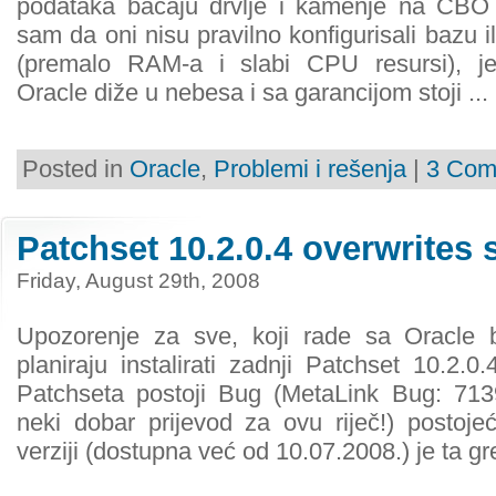
podataka bacaju drvlje i kamenje na CBO 
sam da oni nisu pravilno konfigurisali bazu 
(premalo RAM-a i slabi CPU resursi), 
Oracle diže u nebesa i sa garancijom stoji ...
Posted in
Oracle
,
Problemi i rešenja
|
3 Com
Patchset 10.2.0.4 overwrites 
Friday, August 29th, 2008
Upozorenje za sve, koji rade sa Oracle
planiraju instalirati zadnji Patchset 10.2.0
Patchseta postoji Bug (MetaLink Bug: 71398
neki dobar prijevod za ovu riječ!) postoje
verziji (dostupna već od 10.07.2008.) je ta gre