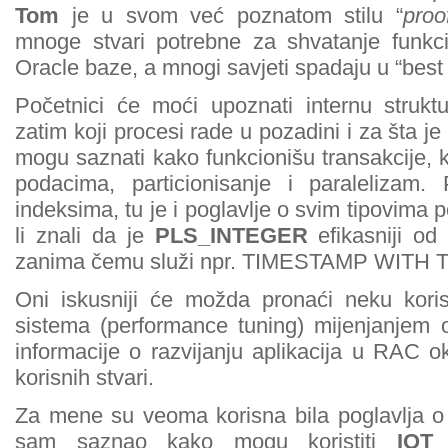
Tom
je u svom već poznatom stilu “
proo
mnoge stvari potrebne za shvatanje funkcio
Oracle baze, a mnogi savjeti spadaju u “best 
Početnici će moći upoznati internu struk
zatim koji procesi rade u pozadini i za šta j
mogu saznati kako funkcionišu transakcije, k
podacima, particionisanje i paralelizam.
indeksima, tu je i poglavlje o svim tipovima 
li znali da je
PLS_INTEGER
efikasniji o
zanima čemu služi npr. TIMESTAMP WITH TI
Oni iskusniji će možda pronaći neku koris
sistema (performance tuning) mijenjanjem o
informacije o razvijanju aplikacija u RAC o
korisnih stvari.
Za mene su veoma korisna bila poglavlja o
sam saznao kako mogu koristiti
IOT
(