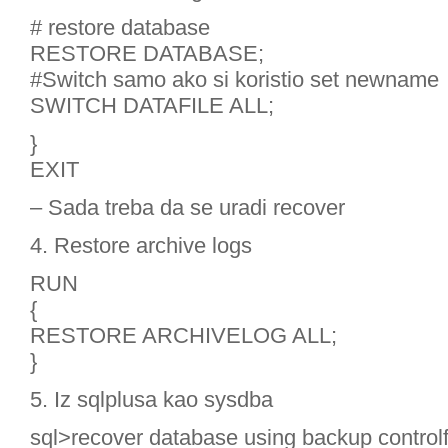
# restore database
RESTORE DATABASE;
#Switch samo ako si koristio set newname
SWITCH DATAFILE ALL;
}
EXIT
– Sada treba da se uradi recover
4. Restore archive logs
RUN
{
RESTORE ARCHIVELOG ALL;
}
5. Iz sqlplusa kao sysdba
sql>recover database using backup controlfi