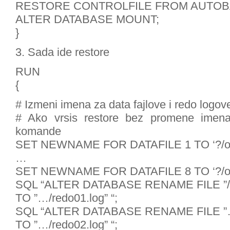
RESTORE CONTROLFILE FROM AUTOB
ALTER DATABASE MOUNT;
}
3. Sada ide restore
RUN
{
# Izmeni imena za data fajlove i redo logov
# Ako vrsis restore bez promene imena
komande
SET NEWNAME FOR DATAFILE 1 TO ‘?/orad
…
SET NEWNAME FOR DATAFILE 8 TO ‘?/orad
SQL “ALTER DATABASE RENAME FILE ”/…
TO ”…/redo01.log” “;
SQL “ALTER DATABASE RENAME FILE ”…/
TO ”…/redo02.log” “;