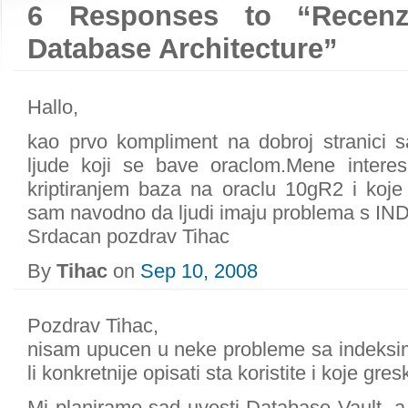
6 Responses to “Recenzi
Database Architecture”
Hallo,
kao prvo kompliment na dobroj stranici s
ljude koji se bave oraclom.Mene interes
kriptiranjem baza na oraclu 10gR2 i koje
sam navodno da ljudi imaju problema s I
Srdacan pozdrav Tihac
By
Tihac
on
Sep 10, 2008
Pozdrav Tihac,
nisam upucen u neke probleme sa indeksim
li konkretnije opisati sta koristite i koje gre
Mi planiramo sad uvesti Database Vault, a 