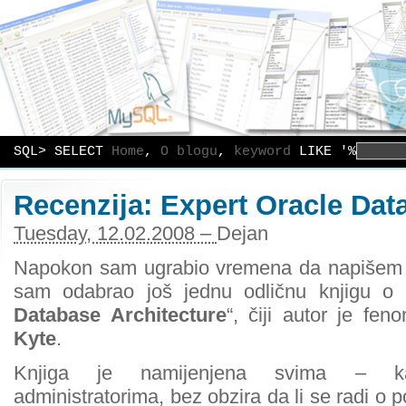
SQL> SELECT
Home
,
O blogu
,
keyword
LIKE '%
Recenzija: Expert Oracle Dat
Tuesday, 12.02.2008 –
Dejan
Napokon sam ugrabio vremena da napišem n
sam odabrao još jednu odličnu knjigu o 
Database Architecture
“, čiji autor je fe
Kyte
.
Knjiga je namijenjena svima – k
administratorima, bez obzira da li se radi o 