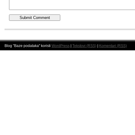
Blog "Baze podataka" koristi
WordPress
|
Tekstovi (RSS)
|
Komentari (RSS)