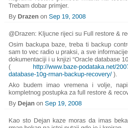
Trebam dobar primjer.
By
Drazen
on
Sep 19, 2008
@Drazen: Kljucne rijeci su Full restore & re
Osim backupa baze, treba ti backup controlfil
sam to vec radio u praksi, a sve informaci
dokumentaciji i u knjizi “Oracle databas
(
http://www.baze-podataka.net/2007
database-10g-rman-backup-recovery/
).
Ako budem imao vremena i volje, napi
kompletnog postupka za full restore & rec
By
Dejan
on
Sep 19, 2008
Kao sto Dejan kaze moras da imas bekap c
rman bekap na istoj putaji gde je i kreiran