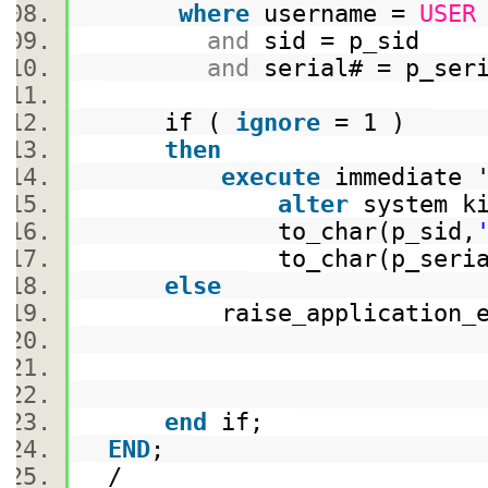
where
username =
USER
and
sid = p_sid
and
serial# = p_se
if (
ignore
= 1 )
then
execute
immediate
alter
system k
to_char(p_sid,
to_char(p_serial
else
raise_application_er
p_sid
end
if;
END
;
/