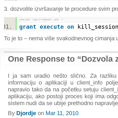
3. dozvolite izvršavanje te procedure svim p
view plain
copy to clipboard
print
?
grant
execute
on
kill_sessio
To je to – nema više svakodnevnog cimanja u 
One Response to “Dozvola za
I ja sam uradio nešto slično. Za razlik
informaciju o aplikaciji u client_info pol
napravio tako da na početku setuju client_
aplikaciju, ako postoji proces koji ima odg
sistem nudi da se ubije prethodno napravlje
By
Djordje
on
Mar 11, 2010