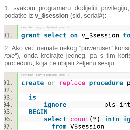
1. svakom programeru dodijeliti privilegij
podatke iz
v_$session
(sid, serial#):
view plain
copy to clipboard
print
?
grant
select
on
v_$session
t
2. Ako već nemate nekog “poweruser” korisn
role
“), onda kreirajte jednog, pa s tim kor
proceduru, koja će ubijati željenu sesiju:
view plain
copy to clipboard
print
?
create
or
replace
procedure
p
p_se
is
ignore
pls_inte
BEGIN
select
count
(*)
into
i
from
V$session