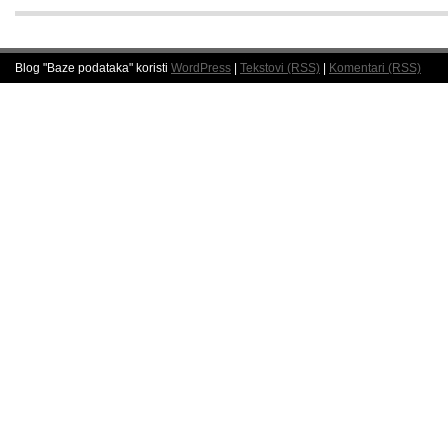
Blog "Baze podataka" koristi
WordPress
|
Tekstovi (RSS)
|
Komentari (RSS)