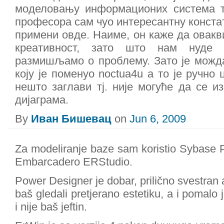
моделовању информационих система тј
професора сам чуо интересантну констат
примени овде. Наиме, он каже да овакв
креативност, зато што нам нуде
размишљамо о проблему. Зато је можда
коју је поменуо noctua4u а то је ручно
нешто заглави тј. није могуће да се 
дијаграма.
By
Иван Бишевац
on
Jun 6, 2009
Za modeliranje baze sam koristio Sybase 
Embarcadero ERStudio.
Power Designer je dobar, prilično svestran a
baš gledali pretjerano estetiku, a i pomalo
i nije baš jeftin.