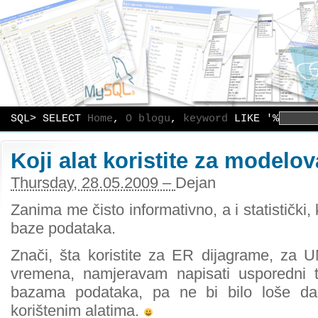
SQL> SELECT
Home
,
O blogu
,
keyword
LIKE '%
Koji alat koristite za model
Thursday, 28.05.2009 –
Dejan
Zanima me čisto informativno, a i statistički, 
baze podataka.
Znači, šta koristite za ER dijagrame, za 
vremena, namjeravam napisati usporedni t
bazama podataka, pa ne bi bilo loše da
korištenim alatima.