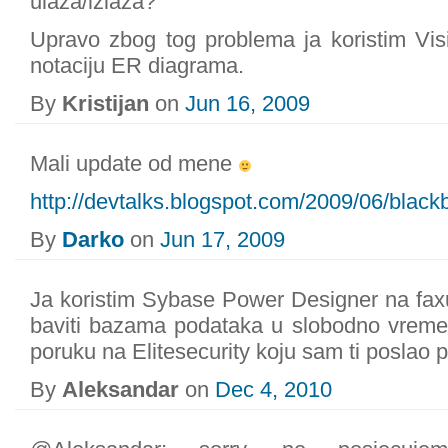
ulaza/izlaza?
Upravo zbog tog problema ja koristim Vis
notaciju ER diagrama.
By
Kristijan
on
Jun 16, 2009
Mali update od mene
http://devtalks.blogspot.com/2009/06/black
By
Darko
on
Jun 17, 2009
Ja koristim Sybase Power Designer na faxu
baviti bazama podataka u slobodno vreme.
poruku na Elitesecurity koju sam ti poslao
By
Aleksandar
on
Dec 4, 2010