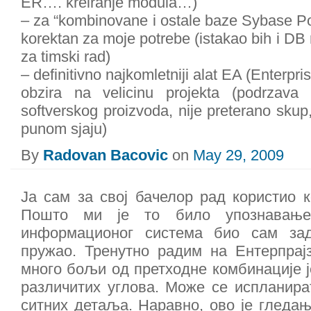
ER…. kreiranje modula…)
– za “kombinovane i ostale baze Sybase Pow
korektan za moje potrebe (istakao bih i DB r
za timski rad)
– definitivno najkomletniji alat EA (Enterpri
obzira na velicinu projekta (podrzav
softverskog proizvoda, nije preterano skup,
punom sjaju)
By
Radovan Bacovic
on
May 29, 2009
Ја сам за свој бачелор рад користио 
Пошто ми је то било упознавање
информационог система био сам за
пружао. Тренутно радим на Ентерпрај
много бољи од претходне комбинације ј
различитих углова. Може се испланира
ситних детаља. Наравно, ово је гледање