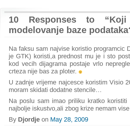
10 Responses to “Koji 
modelovanje baze podataka
Na faksu sam najvise koristio programcic D
je GTK) koristi,a prednost mu je i sto post
kod vecih dijagrama postaje vrlo nepregle
crteza nije bas za ploter.
U zadnje vrijeme najcesce koristim Visio 20
moram skidati dodatne stencile…
Na poslu sam imao priliku kratko koristiti 
najbolje iskustvo,ali zbog krize nemam vise
By
Djordje
on
May 28, 2009