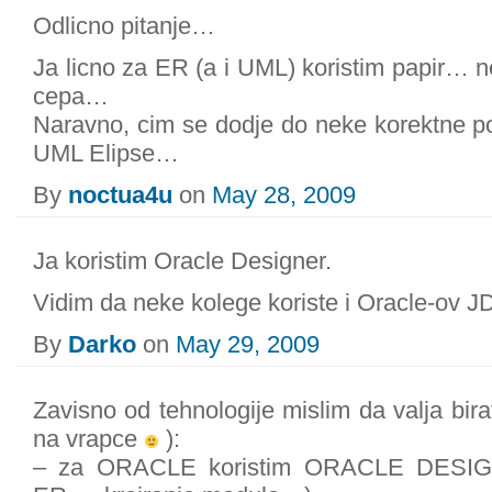
Odlicno pitanje…
Ja licno za ER (a i UML) koristim papir… ne
cepa…
Naravno, cim se dodje do neke korektne po
UML Elipse…
By
noctua4u
on
May 28, 2009
Ja koristim Oracle Designer.
Vidim da neke kolege koriste i Oracle-ov J
By
Darko
on
May 29, 2009
Zavisno od tehnologije mislim da valja bira
na vrapce
):
– za ORACLE koristim ORACLE DESIGN