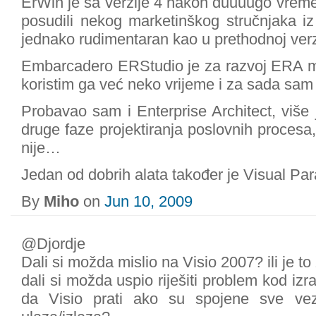
ErWin je sa verzije 4 nakon duuuugo vremen
posudili nekog marketinškog stručnjaka iz 
jednako rudimentaran kao u prethodnoj verzij
Embarcadero ERStudio je za razvoj ERA mod
koristim ga već neko vrijeme i za sada sam
Probavao sam i Enterprise Architect, više
druge faze projektiranja poslovnih procesa
nije…
Jedan od dobrih alata također je Visual Para
By
Miho
on
Jun 10, 2009
@Djordje
Dali si možda mislio na Visio 2007? ili je t
dali si možda uspio riješiti problem kod i
da Visio prati ako su spojene sve v