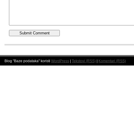
Blog "Baze podataka" koristi
WordPress
|
Tekstovi (RSS)
|
Komentari (RSS)