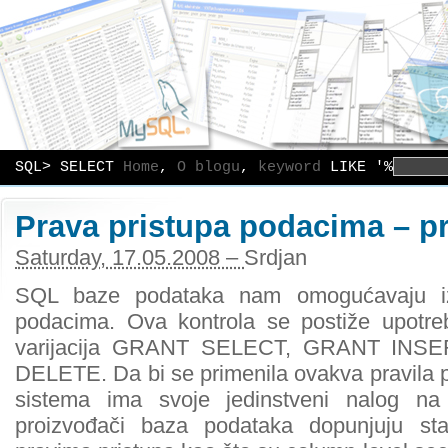
SQL> SELECT
Home
,
O blogu
,
keyword
LIKE '%
Prava pristupa podacima – pr
Saturday, 17.05.2008 –
Srdjan
SQL baze podataka nam omogućavaju izv
podacima. Ova kontrola se postiže upot
varijacija GRANT SELECT, GRANT IN
DELETE. Da bi se primenila ovakva pravila pr
sistema ima svoje jedinstveni nalog n
proizvođači baza podataka dopunjuju s