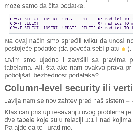
moze samo da čita podatke.
GRANT SELECT, INSERT, UPDATE, DELETE ON radnici TO p
GRANT SELECT                         ON radnici TO m
GRANT SELECT, INSERT, UPDATE, DELETE ON radnici TO 
Na ovaj način smo sprečili Miku da unosi no
postojeće podatke (da poveća sebi platu
).
Ovim smo ujedno i završili sa pravima 
tabelama. Ali, šta ako nam ovakva prava pri
poboljšati bezbednost podataka?
Column-level security ili vert
Javlja nam se nov zahtev pred naš sistem – 
Klasičan pristup rešavanju ovog problema je 
dve tabele koje su u relaciji 1:1 i nad kojim
Pa ajde da to i uradimo.