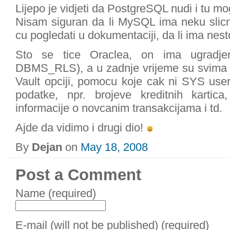
Lijepo je vidjeti da PostgreSQL nudi i tu m
Nisam siguran da li MySQL ima neku slicn
cu pogledati u dokumentaciji, da li ima ne
Sto se tice Oraclea, on ima ugradjenu
DBMS_RLS), a u zadnje vrijeme su svima p
Vault opciji, pomocu koje cak ni SYS use
podatke, npr. brojeve kreditnih kartica
informacije o novcanim transakcijama i td.
Ajde da vidimo i drugi dio!
By
Dejan
on
May 18, 2008
Post a Comment
Name (required)
E-mail (will not be published) (required)