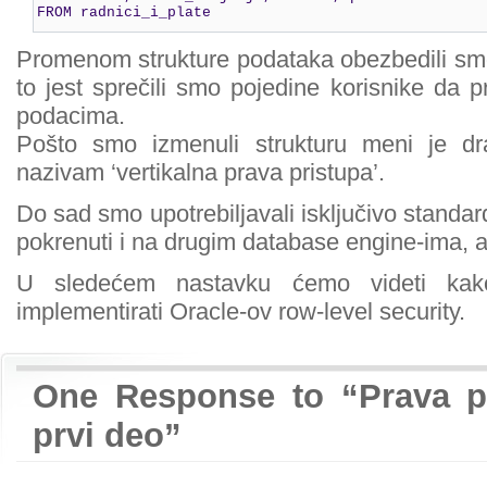
FROM radnici_i_plate
Promenom strukture podataka obezbedili smo
to jest sprečili smo pojedine korisnike da p
podacima.
Pošto smo izmenuli strukturu meni je d
nazivam ‘vertikalna prava pristupa’.
Do sad smo upotrebiljavali isključivo standa
pokrenuti i na drugim database engine-ima,
U sledećem nastavku ćemo videti ka
implementirati Oracle-ov row-level security.
One Response to “Prava p
prvi deo”