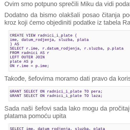
Ovim smo potpuno sprečili Miku da vidi podat
Dodatno da bismo olakšali posao čitanja p
kroz koji ćemo objediniti podatke iz tabela Ra
CREATE VIEW radnici_i_plate (

ime, datum_rodjenja, sluzba, plata

) AS

SELECT r.ime, r.datum_rodjenja, r.sluzba, p.plata

FROM radnici AS r

LEFT OUTER JOIN

plate AS p

ON r.ime = p.ime;
Takođe, šefovima moramo dati pravo da koris
GRANT SELECT ON radnici_i_plate TO pera;

GRANT SELECT ON radnici_i_plate TO laza;
Sada naši šefovi sada lako mogu da pročitaj
platama pomoću upita
SELECT ime, datum_rodjenja, sluzba, plata
