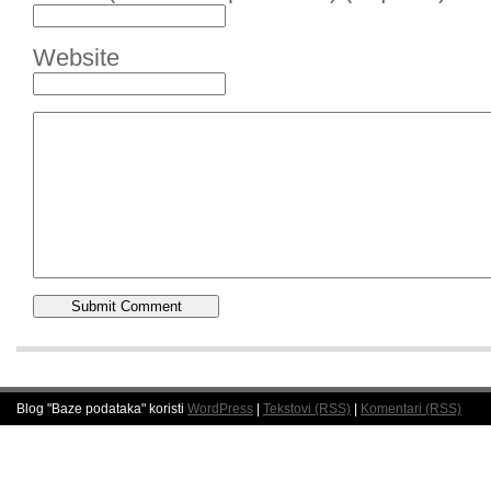
Website
Blog "Baze podataka" koristi
WordPress
|
Tekstovi (RSS)
|
Komentari (RSS)