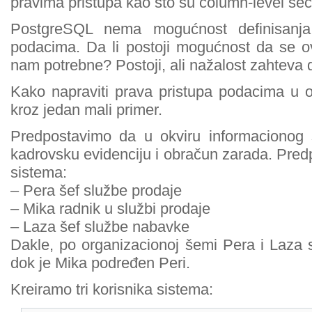
pravima pristupa kao što su column-level secur
PostgreSQL nema mogućnost definisanja
podacima. Da li postoji mogućnost da se ov
nam potrebne? Postoji, ali nažalost zahteva d
Kako napraviti prava pristupa podacima u
kroz jedan mali primer.
Predpostavimo da u okviru informacionog
kadrovsku evidenciju i obračun zarada. Pred
sistema:
– Pera šef službe prodaje
– Mika radnik u službi prodaje
– Laza šef službe nabavke
Dakle, po organizacionoj šemi Pera i Laza s
dok je Mika podređen Peri.
Kreiramo tri korisnika sistema: