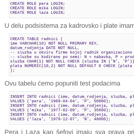
CREATE ROLE pera LOGIN;

CREATE ROLE mika LOGIN;

CREATE ROLE laza LOGIN;
U delu podsistema za kadrovsko i plate imam
CREATE TABLE radnici (

ime VARCHAR(10) NOT NULL PRIMARY KEY,

datum_rodjenja DATE NOT NULL,

-- sluzba u okviru firme kojoj radnik organizaciono 
-- sluzbe su kodirane po semi: N = nabavka, P = prod
sluzba CHAR(1) NOT NULL CHECK (sluzba IN ('N', 'P'))
plata NUMERIC(10,2) NOT NULL DEFAULT 0 CHECK (plata 
);
Ovu tabelu ćemo popuniti test podacima
INSERT INTO radnici (ime, datum_rodjenja, sluzba, pl
VALUES ('pera', '1969-04-04', 'P', 50000);

INSERT INTO radnici (ime, datum_rodjenja, sluzba, pl
VALUES ('mika', '1977-02-09', 'P', 35000);

INSERT INTO radnici (ime, datum_rodjenja, sluzba, pl
VALUES ('laza', '1979-12-07', 'N', 48000);
Pera i Laza kao šefovi imaju sva prava p