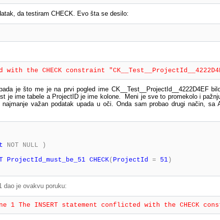
tak, da testiram CHECK. Evo šta se desilo:
d with the CHECK constraint "CK__Test__ProjectId__4222D4
ada je što me je na prvi pogled ime
CK__Test__ProjectId__4222D4EF bil
t je ime tabele a ProjectID je ime kolone. Meni je sve to promekolo i pažnj
o najmanje važan podatak upada u oči.
Onda sam probao drugi način, sa
t
NOT
NULL
)
T
 ProjectId_must_be_51 
CHECK
(
ProjectId 
=
 51
)
 dao je ovakvu poruku:
ne 1 The INSERT statement conflicted with the CHECK cons