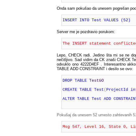
Onda sam pokušao da unesem pogrešan poda
INSERT INTO Test VALUES (52)
Server me je pozdravio porukom:
The INSERT statement conflicte
Lepo, CHECK radi. Jedino šta mi se ne dop
nečitljivo. Sad vidim da CK znaši CHECK Tes
odvuklo ono 4222D4EF . Interesantno akk
TABLE ADD CONSTRAINT i desilo se ovo:
DROP
TABLE
 Test
GO 

CREATE
TABLE
 Test
(
ProjectId 
in
ALTER
TABLE
 Test 
ADD
CONSTRAIN
Pokušaj da unesem 52 umesto zahtevanih 51
Msg 547, Level 16, State 0, Li