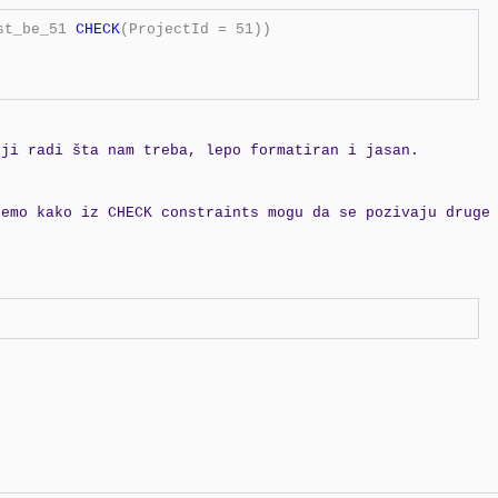
st_be_51 
CHECK
(
ProjectId 
=
 51
)) 

oji radi šta nam treba, lepo formatiran i jasan.
ćemo kako iz CHECK constraints mogu da se pozivaju druge