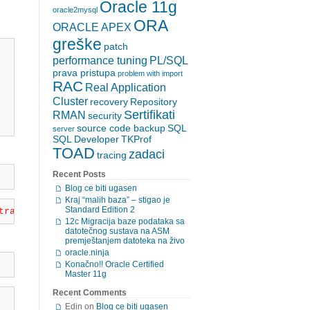
Oracle 11g
oracle2mysql
ORA
ORACLE APEX
greške
patch
performance tuning
PL/SQL
prava pristupa
problem with import
RAC
Real Application
Cluster
recovery
Repository
Sertifikati
RMAN
security
source code backup
SQL
server
SQL Developer
TKProf
TOAD
zadaci
tracing
Recent Posts
Blog ce biti ugasen
Kraj “malih baza” – stigao je
Standard Edition 2
traint "ProjectId_must_be_51". The conflict occurred in 
12c Migracija baze podataka sa
datotečnog sustava na ASM
premještanjem datoteka na živo
oracle.ninja
Konačno!! Oracle Certified
Master 11g
Recent Comments
Edin
on
Blog ce biti ugasen