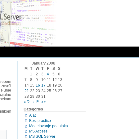
January 2008
M
T
W
T
F
S
S
1
2
3
4
5
6
7
8
9
10
11
12
13
otrebom
14
15
16
17
18
19
20
 završi
 ne ume
21
22
23
24
25
26
27
cijalno
28
29
30
31
e nekom
« Dec
Feb »
Categories
rilikom
Alati
Best practice
Modelovanje podataka
MS Access
MS SQL Server