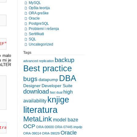
MySQL
Opšta teorija
ORA greške
Oracle
PostgreSQL
Problemi i rešenja
Sertifikati
SQL
EF". The conflict occurred in database "ScrapBook", tabl
Uncategorized
Tags
o malo
backup
u mi je
advanced replication
 ALTER
Best practice
DBA
bugs
datapump
Designer
Developer Suite
download
high
fast dual
knjige
availability
literatura
MetaLink
model baze
OCP
ORA-00600
ORA-07445 impdp
traint "ProjectId_must_be_51". The conflict occurred in 
Oracle
ORA-39014
ORA-39029