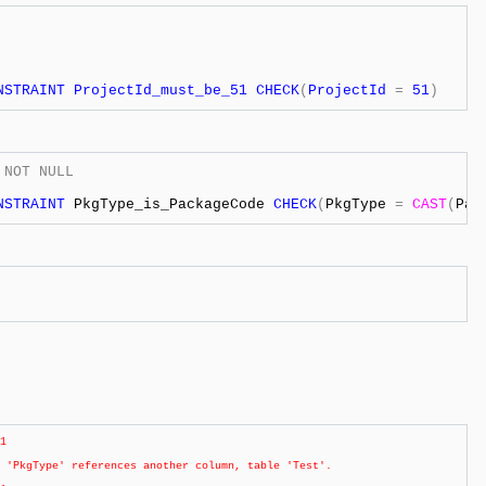
NSTRAINT
 ProjectId_must_be_51 
CHECK
(
ProjectId 
=
 51
)
NOT
NULL
NSTRAINT
 PkgType_is_PackageCode 
CHECK
(
PkgType 
=
CAST
(
Pac
1 

 'PkgType' references another column, table 'Test'. 
