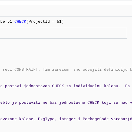
_be_51 
CHECK
(
ProjectId 
=
 51
d reči CONSTRAINT. Tim zarezom  smo odvojili definiciju 
se postavi jednostavan CHECK za individualnu kolonu.  Pa
reblo je postaviti ne baš jednostavne CHECK koji su nad 
povezane kolone, PkgType, integer i PackageCode varchar(