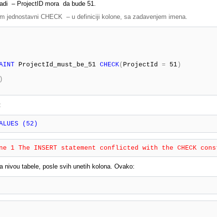
adi – ProjectID mora da bude 51.
im jednostavni CHECK – u definiciji kolone, sa zadavenjem imena.
AINT
 ProjectId_must_be_51 
CHECK
(
ProjectId 
=
 51
)
) 

:
ALUES (52)
ne 1 
The INSERT statement conflicted with the CHECK cons
 nivou tabele, posle svih unetih kolona. Ovako: