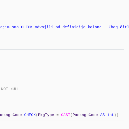
kojim smo CHECK odvojili od definicije kolona.  Zbog čit
NOT
NULL
ackageCode 
CHECK
(
PkgType 
=
CAST
(
PackageCode 
AS
int
))