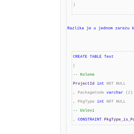
) 

Razlika je u jednom zarezu 
CREATE
TABLE
 Test
( 

-- Kolone 

ProjectId 
int
NOT
NULL
,
 PackageCode 
varchar
(
2
)
,
 PkgType 
int
NOT
NULL
-- Uslovi 

,
CONSTRAINT
 PkgType_is_P