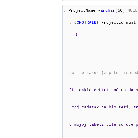
,
 ProjectName 
varchar
(
50
)
,
CONSTRAINT
 ProjectId_must
)
Uočite zarez (zapetu) ispre
Eto dakle četiri načina da 
 Moj zadatak je bio teži, t
U mojoj tabeli bile su dve 