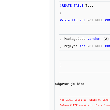
CREATE
TABLE
 Test
( 

ProjectId 
int
NOT
NULL
CO
,
 PackageCode 
varchar
(
2
)
,
 PkgType 
int
NOT
NULL
CO
) 

Odgovor je bio:
Msg 8141, Level 16, State 0, Line 
Column CHECK constraint for column