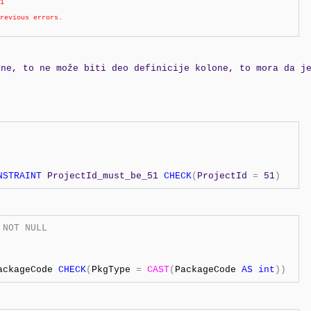
1 

revious errors. 

one, to ne može biti deo definicije kolone, to mora da j
NSTRAINT
 ProjectId_must_be_51 
CHECK
(
ProjectId 
=
 51
)
NOT
NULL
ackageCode 
CHECK
(
PkgType 
=
CAST
(
PackageCode 
AS
int
))