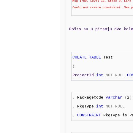
Msg 1750, Level 16, State 0, Line 
Could not create constraint. See p
 Pošto su u pitanju dve kol
CREATE
TABLE
 Test
( 

ProjectId 
int
NOT
NULL
CO
,
 PackageCode 
varchar
(
2
)
,
 PkgType 
int
NOT
NULL
,
CONSTRAINT
 PkgType_is_P