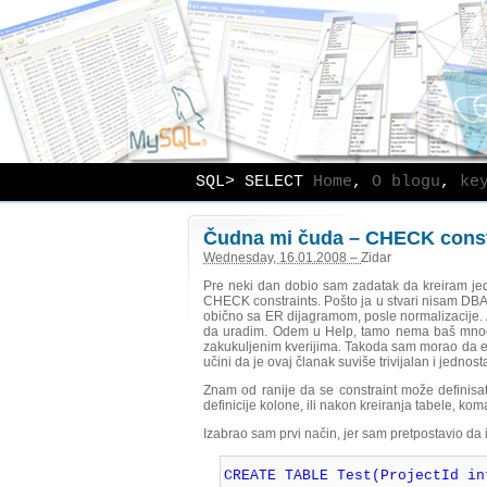
SQL> SELECT
Home
,
O blogu
,
ke
Čudna mi čuda – CHECK const
Wednesday, 16.01.2008 –
Zidar
Pre neki dan dobio sam zadatak da kreiram jed
CHECK constraints. Pošto ja u stvari nisam DBA, j
obično sa ER dijagramom, posle normalizacije. Al
da uradim. Odem u Help, tamo nema baš mnogo p
zakukuljenim kverijima. Takoda sam morao da 
učini da je ovaj članak suviše trivijalan i jedno
Znam od ranije da se constraint može definisati
definicije kolone, ili nakon kreiranja tabele, k
Izabrao sam prvi način, jer sam pretpostavio da
CREATE TABLE Test(ProjectId in