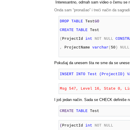
Interesantno, odmah sam video o čemu se r
Onda sam “pronašao” i treći način da sagrad
DROP
TABLE
 Test
GO 

CREATE
TABLE
 Test
(
ProjectId 
int
NOT
NULL
CONSTR
,
 ProjectName 
varchar
(
50
)
NULL
Pokušaj da unesem šta ne sme da se unese
INSERT INTO Test (ProjectID) V
Msg 547, Level 16, State 0, Li
I još jedan način. Sada se CHECK definiše na
CREATE
TABLE
 Test
(
ProjectId 
int
NOT
NULL