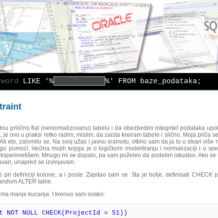
yword
LIKE '%
%' FROM baze_podataka;
raint
nu prilično flat (nenormalizovanu) tabelu i da obezbedim integritet podataka up
e ovo u praksi retko radim, mislim, da zaista kreiram tabele i slično. Moja priča se
i eto, zalomilo se. Na svoj užas i javnu sramotu, otkrio sam da ja to u stvari više
omoći. Većina mojih knjiga je o logičkom modelitranju i normalizaciji i o spe
eksperimetišem. Mnogo mi se dopalo, pa sam poželeo da podelim iskustvo. Ako s
stavan, unapred se izvinjavam.
 pri definiciji kolone, a i posle. Zapitao sam se šta je bolje, definisati CHECK p
omandom ALTER table.
 ima manje kucanja. I krenuo sam ovako:
t NOT NULL CHECK(ProjectId = 51))