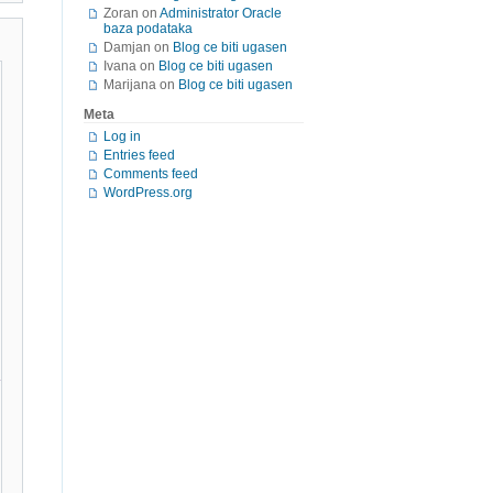
Zoran
on
Administrator Oracle
baza podataka
Damjan
on
Blog ce biti ugasen
Ivana
on
Blog ce biti ugasen
Marijana
on
Blog ce biti ugasen
Meta
Log in
Entries feed
Comments feed
WordPress.org
kolone ProjectName od definicije CHECK CONSTRAINT za kol
 birajte koji vam se dopada. Za proste slučajeve verovat
više od jedne kolone. Naravno, u propisno normalizovanoj
6), isto što i PkgType ali sa nulama ispred. Dakle, PkgT