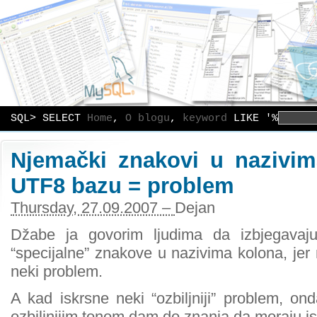
SQL> SELECT
Home
,
O blogu
,
keyword
LIKE '%
Njemački znakovi u nazivi
UTF8 bazu = problem
Thursday, 27.09.2007 –
Dejan
Džabe ja govorim ljudima da izbjegavaju
“specijalne” znakove u nazivima kolona, jer
neki problem.
A kad iskrsne neki “ozbiljniji” problem, ond
ozbiljnijim tonom dam do znanja da moraju isp