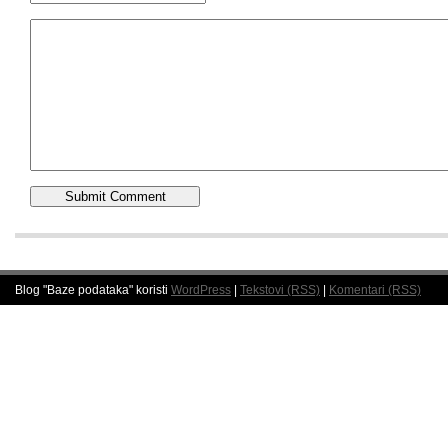
Blog "Baze podataka" koristi
WordPress
|
Tekstovi (RSS)
|
Komentari (RSS)