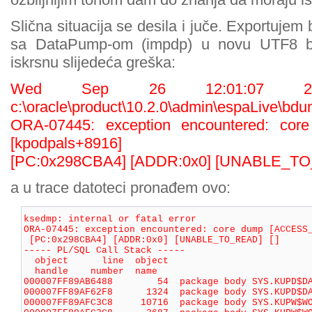
Slična situacija se desila i juče. Exportuje
sa DataPump-om (impdp) u novu UTF8 baz
iskrsnu slijedeća greška:
Wed Sep 26 12:01:07 20
c:\oracle\product\10.2.0\admin\espaLive\bd
ORA-07445: exception encountered: co
[kpodpals+8916]
[PC:0x298CBA4] [ADDR:0x0] [UNABLE_TO
a u trace datoteci pronađem ovo:
ksedmp: internal or fatal error 

ORA-07445: exception encountered: core dump [ACCESS_
 [PC:0x298CBA4] [ADDR:0x0] [UNABLE_TO_READ] [] 

----- PL/SQL Call Stack ----- 

  object      line  object 

  handle    number  name 

000007FF89AB6488        54  package body SYS.KUPD$DA
000007FF89AF62F8      1324  package body SYS.KUPD$DA
000007FF89AFC3C8     10716  package body SYS.KUPW$WO