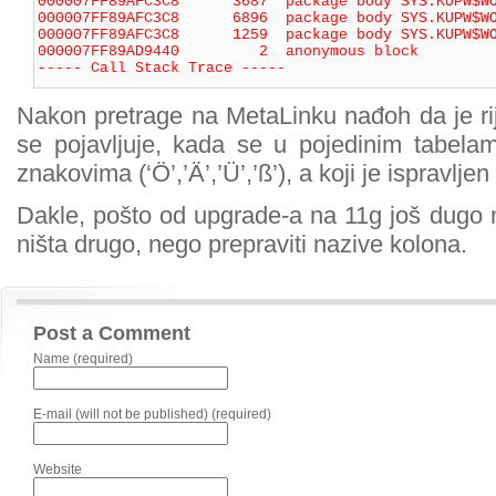
000007FF89AFC3C8      3687  package body SYS.KUPW$WO
000007FF89AFC3C8      6896  package body SYS.KUPW$WO
000007FF89AFC3C8      1259  package body SYS.KUPW$WO
000007FF89AD9440         2  anonymous block 

----- Call Stack Trace -----
Nakon pretrage na MetaLinku nađoh da je ri
se pojavljuje, kada se u pojedinim tabel
znakovima (‘Ö’,’Ä’,’Ü’,’ß’), a koji je ispravljen
Dakle, pošto od upgrade-a na 11g još dugo n
ništa drugo, nego prepraviti nazive kolona.
Post a Comment
Name (required)
E-mail (will not be published) (required)
Website