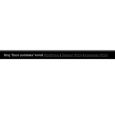
Blog "Baze podataka" koristi
WordPress
|
Tekstovi (RSS)
|
Komentari (RSS)