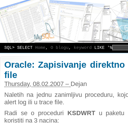
SQL> SELECT
Home
,
O blogu
,
keyword
LIKE '%
Oracle: Zapisivanje direktno u
file
Thursday, 08.02.2007 –
Dejan
Naletih na jednu zanimljivu proceduru, koj
alert log ili u trace file.
Radi se o proceduri
KSDWRT
u paketu
koristiti na 3 nacina: