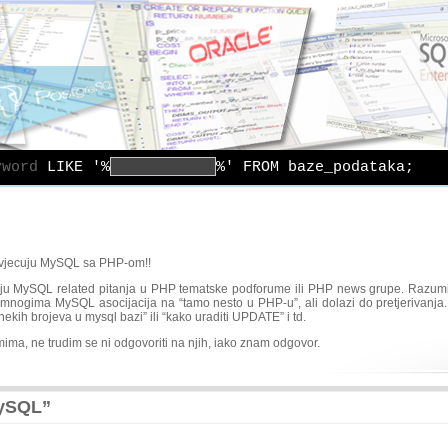
yword
LIKE '%
%' FROM baze_podataka;
stovjecuju MySQL sa PHP-om!!
ju MySQL related pitanja u PHP tematske podforume ili PHP news grupe. Razum
ogima MySQL asocijacija na “tamo nesto u PHP-u”, ali dolazi do pretjerivanja.
kih brojeva u mysql bazi” ili “kako uraditi UPDATE” i td.
ima, ne trudim se ni odgovoriti na njih, iako znam odgovor.
MySQL”