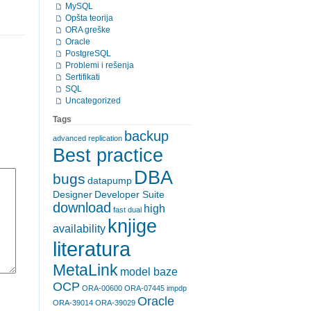
MySQL
Opšta teorija
ORA greške
Oracle
PostgreSQL
Problemi i rešenja
Sertifikati
SQL
Uncategorized
Tags
backup
advanced replication
Best practice
DBA
bugs
datapump
Designer
Developer Suite
download
high
fast dual
knjige
availability
literatura
MetaLink
model baze
OCP
ORA-00600
ORA-07445 impdp
Oracle
ORA-39014
ORA-39029