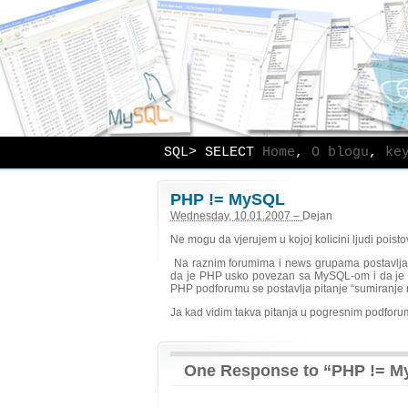
SQL> SELECT
Home
,
O blogu
,
ke
PHP != MySQL
Wednesday, 10.01.2007 –
Dejan
Ne mogu da vjerujem u kojoj kolicini ljudi poi
Na raznim forumima i news grupama postavlja
da je PHP usko povezan sa MySQL-om i da je mn
PHP podforumu se postavlja pitanje “sumiranje ne
Ja kad vidim takva pitanja u pogresnim podforum
One Response to “PHP != 