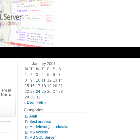
January 2007
M
T
W
T
F
S
S
1
2
3
4
5
6
7
8
9
10
11
12
13
14
15
16
17
18
19
20
21
ijem ja
22
23
24
25
26
27
28
 Npr. u
29
30
31
« Dec
Feb »
Categories
Alati
Best practice
Modelovanje podataka
MS Access
MS SQL Server