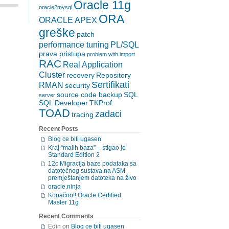
Oracle 11g
oracle2mysql
ORA
ORACLE APEX
greške
patch
performance tuning
PL/SQL
prava pristupa
problem with import
RAC
Real Application
Cluster
recovery
Repository
Sertifikati
RMAN
security
source code backup
SQL
server
SQL Developer
TKProf
TOAD
zadaci
tracing
Recent Posts
Blog ce biti ugasen
Kraj “malih baza” – stigao je
Standard Edition 2
12c Migracija baze podataka sa
datotečnog sustava na ASM
premještanjem datoteka na živo
oracle.ninja
Konačno!! Oracle Certified
Master 11g
Recent Comments
Edin
on
Blog ce biti ugasen