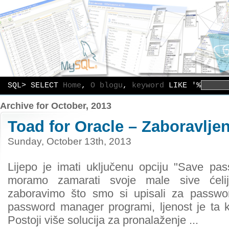
SQL> SELECT
Home
,
O blogu
,
keyword
LIKE '%
Archive for October, 2013
Toad for Oracle – Zaboravlje
Sunday, October 13th, 2013
Lijepo je imati uključenu opciju "Save pa
moramo zamarati svoje male sive ćeli
zaboravimo što smo si upisali za passwor
password manager programi, ljenost je ta k
Postoji više solucija za pronalaženje ...