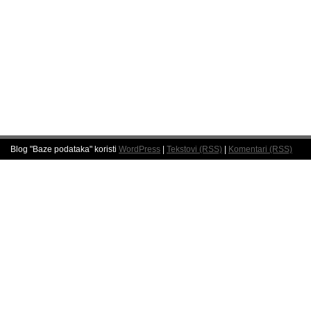
Blog "Baze podataka" koristi
WordPress
|
Tekstovi (RSS)
|
Komentari (RSS)